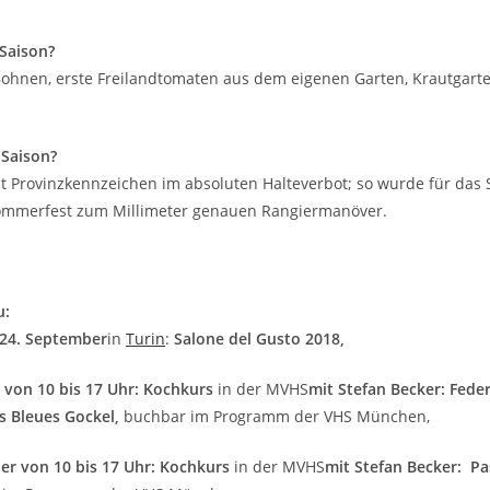
 Saison?
Bohnen, erste Freilandtomaten aus dem eigenen Garten, Krautgart
Saison?
t Provinzkennzeichen im absoluten Halteverbot; so wurde für das 
ommerfest zum Millimeter genauen Rangiermanöver.
u:
 24. September
in
Turin
:
Salone del Gusto 2018,
r von 10 bis 17 Uhr: Kochkurs
in der MVHS
mit Stefan Becker: Fede
s Bleues Gockel,
buchbar im Programm der VHS München,
er von 10 bis 17 Uhr: Kochkurs
in der MVHS
mit Stefan Becker: Pas