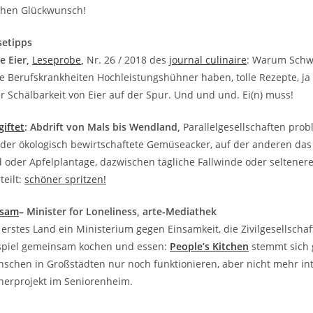
chen Glückwunsch!
setipps
e Eier,
Leseprobe
,
Nr. 26 / 2018 des
journal culinaire
:
Warum Schw
 Berufskrankheiten Hochleistungshühner haben, tolle Rezepte, ja
r Schälbarkeit von Eier auf der Spur. Und und und. Ei(n) muss!
iftet
: Abdrift von Mals bis Wendland,
Parallelgesellschaften probl
 der ökologisch bewirtschaftete Gemüseacker, auf der anderen das
 oder Apfelplantage, dazwischen tägliche Fallwinde oder seltene
teilt:
schöner spritzen!
nsam
– Minister for Loneliness, arte-Mediathek
 erstes Land ein Ministerium gegen Einsamkeit, die Zivilgesellschaf
eispiel gemeinsam kochen und essen:
People’s Kitchen
stemmt sich 
schen in Großstädten nur noch funktionieren, aber nicht mehr int
erprojekt im Seniorenheim.