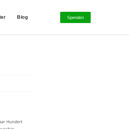
ter
Blog
Spenden
aar Hundert
auschig,