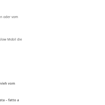
en oder vom
Slow Mobil die
rvieh vom
ta – fatto a