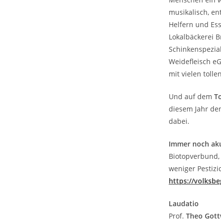
musikalisch, en
Helfern und Ess
Lokalbäckerei 
Schinkenspezial
Weidefleisch eG
mit vielen toll
Und auf dem
T
diesem Jahr d
dabei.
Immer noch aku
Biotopverbund,
weniger Pestizi
https://volksbe
Laudatio
Prof.
Theo Got