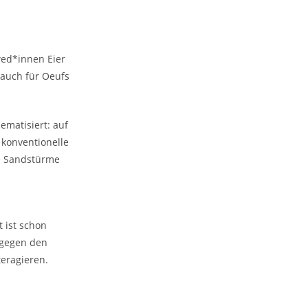
ed*innen Eier
 auch für Oeufs
ematisiert: auf
 konventionelle
re Sandstürme
t ist schon
gegen den
eragieren.