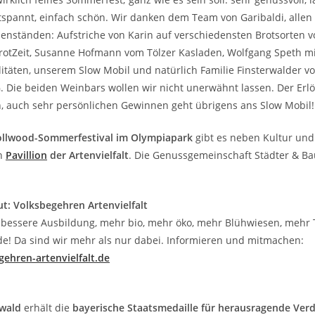
tspannt, einfach schön. Wir danken dem Team von Garibaldi, allen
enständen: Aufstriche von Karin auf verschiedensten Brotsorten v
BrotZeit, Susanne Hofmann vom Tölzer Kasladen, Wolfgang Speth mi
itäten, unserem Slow Mobil und natürlich Familie Finsterwalder v
. Die beiden Weinbars wollen wir nicht unerwähnt lassen. Der Erl
en, auch sehr persönlichen Gewinnen geht übrigens ans Slow Mobil!
ollwood-Sommerfestival im Olympiapark
gibt es neben Kultur und 
en
Pavillion
der Artenvielfalt
. Die Genussgemeinschaft Städter & Bau
t: Volksbegehren Artenvielfalt
 bessere Ausbildung, mehr bio, mehr öko, mehr Blühwiesen, mehr 
de! Da sind wir mehr als nur dabei. Informieren und mitmachen:
gehren-artenvielfalt.de
twald
erhält die
bayerische Staatsmedaille für herausragende Ver