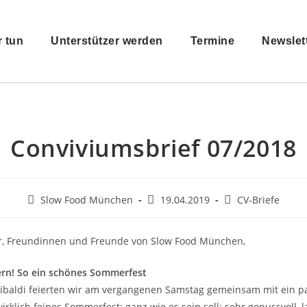
r tun
Unterstützer werden
Termine
Newslet
Conviviumsbrief 07/2018
Slow Food München
19.04.2019
CV-Briefe
er, Freundinnen und Freunde von Slow Food München,
ern! So ein schönes Sommerfest
ribaldi feierten wir am vergangenen Samstag gemeinsam mit ein p
rklich feines Sommerfest; ganz wie es sein soll: sehr genussvoll, l