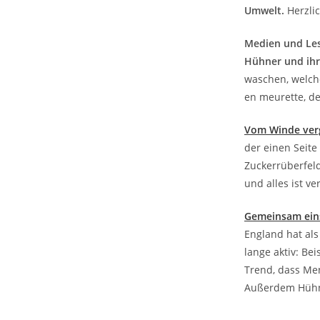
Umwelt.
Herzli
Medien und Le
Hühner und ihr
waschen, welche
en meurette, de
Vom Winde verg
der einen Seite
Zuckerrüberfeld
und alles ist ver
Gemeinsam ei
England hat als
lange aktiv: B
Trend, dass Men
Außerdem Hühn