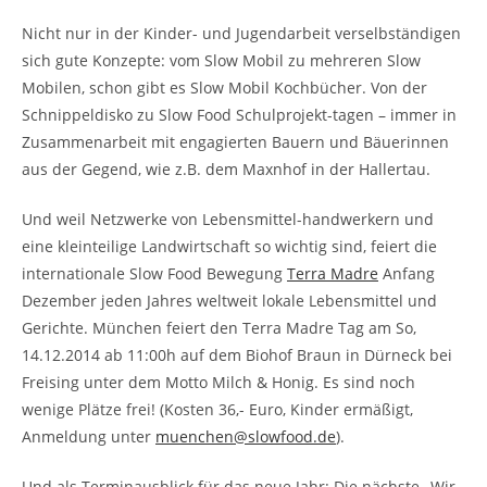
Nicht nur in der Kinder- und Jugendarbeit verselbständigen
sich gute Konzepte: vom Slow Mobil zu mehreren Slow
Mobilen, schon gibt es Slow Mobil Kochbücher. Von der
Schnippeldisko zu Slow Food Schulprojekt-tagen – immer in
Zusammenarbeit mit engagierten Bauern und Bäuerinnen
aus der Gegend, wie z.B. dem Maxnhof in der Hallertau.
Und weil Netzwerke von Lebensmittel-handwerkern und
eine kleinteilige Landwirtschaft so wichtig sind, feiert die
internationale Slow Food Bewegung
Terra Madre
Anfang
Dezember jeden Jahres weltweit lokale Lebensmittel und
Gerichte. München feiert den Terra Madre Tag am So,
14.12.2014 ab 11:00h auf dem Biohof Braun in Dürneck bei
Freising unter dem Motto Milch & Honig. Es sind noch
wenige Plätze frei! (Kosten 36,- Euro, Kinder ermäßigt,
Anmeldung unter
muenchen@slowfood.de
).
Und als Terminausblick für das neue Jahr: Die nächste „Wir