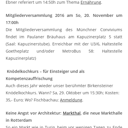
Ebner referiert um 14:50h zum Thema
Ernährung
.
Mitgliederversammlung 2016 am So, 20. November um
17:00h
Die Mitgliederversammlung des Münchner Conviviums
findet im Paulaner Bräuhaus am Kapuzinerplatz 5 statt
(Saal: Kapuzinerstube). Erreichbar mit der U3/6, Haltestelle
Goetheplatz und/oder MetroBus 58: Haltestelle
Kapuzinerplatz)
Knödelkochkurs – für Einsteiger und als
Kompetenzauffrischung
Auch dieses Jahr wieder unser berühmter Birkensteiner
Knödelkochkurs. Wann? Sa, 29. Oktober um 15:30h; Kosten:
35,- Euro; Wo? Fischbachau;
Anmeldung
.
Keine Angst vor Architektur:
Markthal
, die neue Markthalle
in Rotterdam
So ein Markt wie in Turin, beim vor wenigen Tagen zu Ende